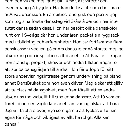
barn och vuxna möjlighet till kurser, aktiviteter och
evenemang på bygden. Här kan du läsa lite om danslärare
är Alva Johansson. En ambitiös, energisk och positv tjej
som tog sina första danssteg vid 3-års ålder och har inte
sutat dansa sedan dess. Hon har besökt olika dansskolor
runt om i Sverige där hon under åren packat sin ryggsäck
med utbildning och erfarenheter. Hon tar fortfarande flera
dansklasser i veckan på andra dansskolor då största möjliga
utveckling och inspiration alltid är ett mål. Parallelt skapar
hon ständigt projekt, shower och andra tillstänningar för
att sprida dansglädjen till andra. Hon får utlopp för sitt
stora undervisningsintresse genom undervisning på bland
annat DansBruket som hon även driver. "Jag älskar att själv
att ta plats på dansgolvet, men framförallt att se andra
utvecklas individuellt till sina egna dansare. Att få vara en
förebild och en vägledare är ett ansvar jag älskar att bära.
Jag vill få alla elever, nya som gamla att lyckas efter sin
egna förmåga och viktigast av allt, ha roligt. Alla kan
dansa!"