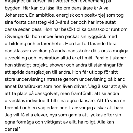
möjlighet till kurser, aktiviteter och evenemang på
bygden. Här kan du läsa lite om danslärare är Alva
Johansson. En ambitiös, energisk och positv tjej som tog
sina första danssteg vid 3-års ålder och har inte sutat
dansa sedan dess. Hon har besökt olika dansskolor runt om
i Sverige där hon under åren packat sin ryggsäck med
utbildning och erfarenheter. Hon tar fortfarande flera
dansklasser i veckan på andra dansskolor då största möjliga
utveckling och inspiration alltid är ett mål. Parallelt skapar
hon ständigt projekt, shower och andra tillstänningar för
att sprida dansglädjen till andra. Hon får utlopp för sitt
stora undervisningsintresse genom undervisning på bland
annat DansBruket som hon även driver. "Jag älskar att själv
att ta plats på dansgolvet, men framförallt att se andra
utvecklas individuellt till sina egna dansare. Att få vara en
förebild och en vägledare är ett ansvar jag älskar att bära.
Jag vill få alla elever, nya som gamla att lyckas efter sin
egna förmåga och viktigast av allt, ha roligt. Alla kan
dansa!"